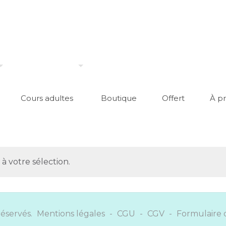
Cours adultes
Boutique
Offert
À p
 votre sélection.
réservés.
Mentions légales
-
CGU
-
CGV
-
Formulaire 