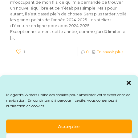
m’occupant de mon fils, ce qui m’a demandé de trouver
un nouvel équilibre et ce n’était pas simple. Mais pour
autant, il s’est passé plein de choses. Sans plus tarder, voilà
les grands points de l’année 2024-2025. Les ateliers
d’écriture en ligne pour ados 2024-2025
Exceptionnellement cette année, comme j’ai dû limiter le
[…]
1
0
En savoir plus
Afficher plus
Midgard's Writers utilise des cookies pour améliorer votre expérience de
navigation. En continuant à parcourir ce site, vous consentez à
l'utilisation de cookies.
© 2026 Midgard's Writers. Tous droits réservés.
Mentions légales
-
CGU
-
CGV
-
Formulaire de
rétractation
Accepter