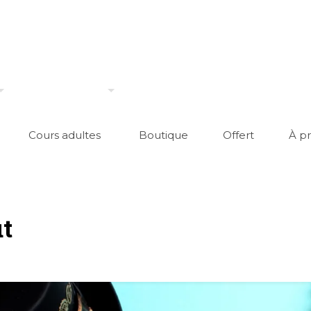
Cours adultes
Boutique
Offert
À p
ut