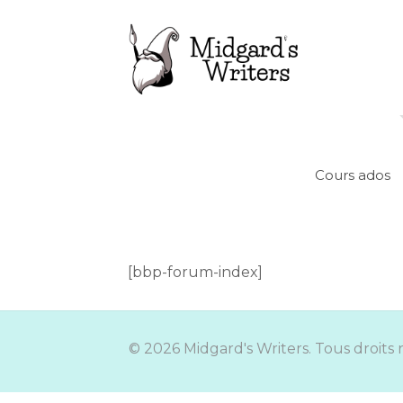
Cours ados
[bbp-forum-index]
© 2026 Midgard's Writers. Tous droits 