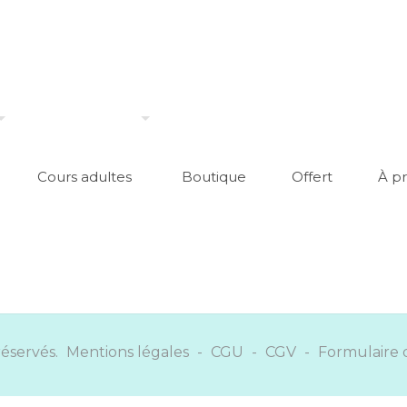
Cours adultes
Boutique
Offert
À p
réservés.
Mentions légales
-
CGU
-
CGV
-
Formulaire 