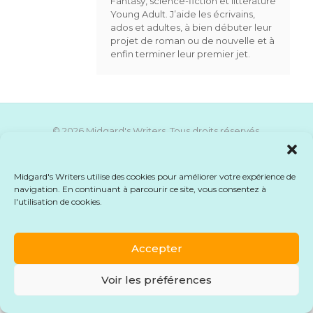
Fantasy, science-fiction et littérature
Young Adult. J’aide les écrivains,
ados et adultes, à bien débuter leur
projet de roman ou de nouvelle et à
enfin terminer leur premier jet.
© 2026 Midgard's Writers. Tous droits réservés.
Mentions légales
-
CGU
-
CGV
-
Formulaire de
rétractation
Midgard's Writers utilise des cookies pour améliorer votre expérience de
navigation. En continuant à parcourir ce site, vous consentez à
l'utilisation de cookies.
Accepter
Voir les préférences