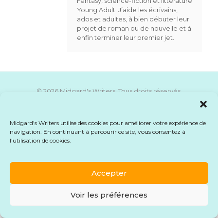
Fantasy, science-fiction et littérature
Young Adult. J’aide les écrivains,
ados et adultes, à bien débuter leur
projet de roman ou de nouvelle et à
enfin terminer leur premier jet.
© 2026 Midgard's Writers. Tous droits réservés.
Mentions légales
-
CGU
-
CGV
-
Formulaire de
rétractation
Midgard's Writers utilise des cookies pour améliorer votre expérience de
navigation. En continuant à parcourir ce site, vous consentez à
l'utilisation de cookies.
Accepter
Voir les préférences