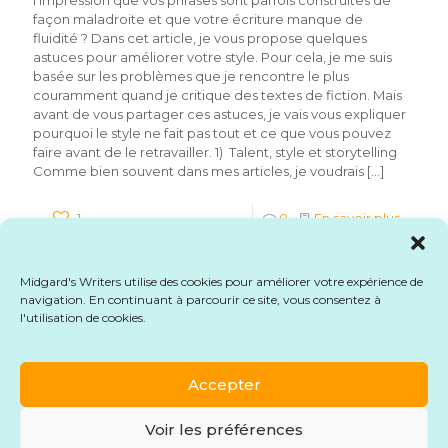
façon maladroite et que votre écriture manque de
fluidité ? Dans cet article, je vous propose quelques
astuces pour améliorer votre style. Pour cela, je me suis
basée sur les problèmes que je rencontre le plus
couramment quand je critique des textes de fiction. Mais
avant de vous partager ces astuces, je vais vous expliquer
pourquoi le style ne fait pas tout et ce que vous pouvez
faire avant de le retravailler. 1) Talent, style et storytelling
Comme bien souvent dans mes articles, je voudrais
[…]
1
0
En savoir plus
Midgard's Writers utilise des cookies pour améliorer votre expérience de
navigation. En continuant à parcourir ce site, vous consentez à
l'utilisation de cookies.
© 2026 Midgard's Writers. Tous droits réservés.
Mentions légales
-
CGU
-
CGV
-
Formulaire de
rétractation
Accepter
Voir les préférences