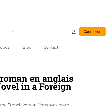
Connexion
ropos
Blog
Contact
roman en anglais
Novel in a Foreign
 the French version. Vous avez envie