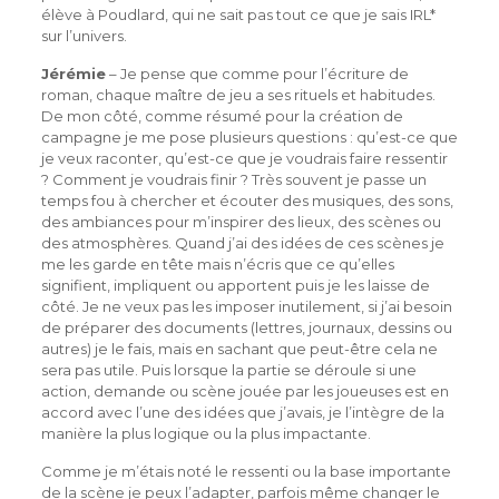
élève à Poudlard, qui ne sait pas tout ce que je sais IRL*
sur l’univers.
Jérémie
– Je pense que comme pour l’écriture de
roman, chaque maître de jeu a ses rituels et habitudes.
De mon côté, comme résumé pour la création de
campagne je me pose plusieurs questions : qu’est-ce que
je veux raconter, qu’est-ce que je voudrais faire ressentir
? Comment je voudrais finir ? Très souvent je passe un
temps fou à chercher et écouter des musiques, des sons,
des ambiances pour m’inspirer des lieux, des scènes ou
des atmosphères. Quand j’ai des idées de ces scènes je
me les garde en tête mais n’écris que ce qu’elles
signifient, impliquent ou apportent puis je les laisse de
côté. Je ne veux pas les imposer inutilement, si j’ai besoin
de préparer des documents (lettres, journaux, dessins ou
autres) je le fais, mais en sachant que peut-être cela ne
sera pas utile. Puis lorsque la partie se déroule si une
action, demande ou scène jouée par les joueuses est en
accord avec l’une des idées que j’avais, je l’intègre de la
manière la plus logique ou la plus impactante.
Comme je m’étais noté le ressenti ou la base importante
de la scène je peux l’adapter, parfois même changer le