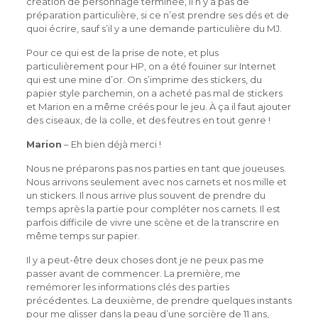
création de personnage terminée, il n’y a pas de
préparation particulière, si ce n’est prendre ses dés et de
quoi écrire, sauf s’il y a une demande particulière du MJ.
Pour ce qui est de la prise de note, et plus
particulièrement pour HP, on a été fouiner sur Internet
qui est une mine d’or. On s’imprime des stickers, du
papier style parchemin, on a acheté pas mal de stickers
et Marion en a même créés pour le jeu. À ça il faut ajouter
des ciseaux, de la colle, et des feutres en tout genre !
Marion
– Eh bien déjà merci !
Nous ne préparons pas nos parties en tant que joueuses.
Nous arrivons seulement avec nos carnets et nos mille et
un stickers. Il nous arrive plus souvent de prendre du
temps après la partie pour compléter nos carnets. Il est
parfois difficile de vivre une scène et de la transcrire en
même temps sur papier.
Il y a peut-être deux choses dont je ne peux pas me
passer avant de commencer. La première, me
remémorer les informations clés des parties
précédentes. La deuxième, de prendre quelques instants
pour me glisser dans la peau d’une sorcière de 11 ans,