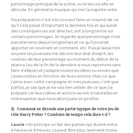
personnage principal de la scène, ou le lieu où elle se
déroule. En général la musique qui me l’a inspirée reste.
Ma préparation c’est très souvent faire un résumé de ce
qu’il s’est passé d’important la dernière fois et qui aurait
des conséquences soit directes, soit à long terme sur
certains personnages. Je regarde quel personnage n’est
pas intervenu depuis longtemps et ce qu’il pourrait
apporter en revenant et comment, etc. Puis je laisse très
souvent les joueuses me décrire leur état d’esprit, les
routines de leur personnage au moment du début de la
séance (ou de la fin de la dernière si nous reprenons sans
faire d’ellipse) et j’adapte toutes les idées ou envies que
j’avais notées en fonction de leurs actions. Mais ce que
j’aime avec cette campagne et mes joueuses, c’est que
parfois, je sais que je ne vais rien utiliser de ce que j’ai
préparé car leurs idées et actions seront si naturelles et
intéressantes que nous allons juste en profiter.
2) Comment se déroule une partie typique de votre jeu de
rôle Harry Potter ? Combien de temps cela dure-t-il ?
Laurie –
En principe on fait des parties qui durent entre
4 heures et 6 heures, ca peut être plus, rarement moins