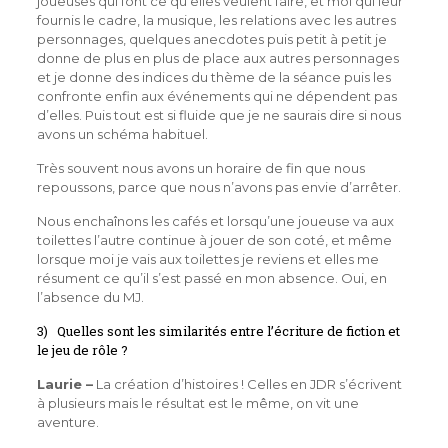
joueuses qui font ce qu’elles veulent faire, et moi qui leur
fournis le cadre, la musique, les relations avec les autres
personnages, quelques anecdotes puis petit à petit je
donne de plus en plus de place aux autres personnages
et je donne des indices du thème de la séance puis les
confronte enfin aux événements qui ne dépendent pas
d’elles. Puis tout est si fluide que je ne saurais dire si nous
avons un schéma habituel.
Très souvent nous avons un horaire de fin que nous
repoussons, parce que nous n’avons pas envie d’arrêter.
Nous enchaînons les cafés et lorsqu’une joueuse va aux
toilettes l’autre continue à jouer de son coté, et même
lorsque moi je vais aux toilettes je reviens et elles me
résument ce qu’il s’est passé en mon absence. Oui, en
l’absence du MJ.
3) Quelles sont les similarités entre l’écriture de fiction et
le jeu de rôle ?
Laurie –
La création d’histoires ! Celles en JDR s’écrivent
à plusieurs mais le résultat est le même, on vit une
aventure.