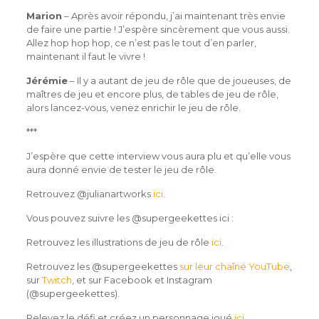
Marion
– Après avoir répondu, j’ai maintenant très envie
de faire une partie ! J’espère sincèrement que vous aussi.
Allez hop hop hop, ce n’est pas le tout d’en parler,
maintenant il faut le vivre !
Jérémie
– Il y a autant de jeu de rôle que de joueuses, de
maîtres de jeu et encore plus, de tables de jeu de rôle,
alors lancez-vous, venez enrichir le jeu de rôle.
***
J’espère que cette interview vous aura plu et qu’elle vous
aura donné envie de tester le jeu de rôle.
Retrouvez @julianartworks
ici
.
Vous pouvez suivre les @supergeekettes ici :
Retrouvez les illustrations de jeu de rôle
ici
.
Retrouvez les @supergeekettes
sur leur chaîne YouTube
,
sur
Twitch
, et sur Facebook et Instagram
(@supergeekettes).
Relevez le défi et créez un personnage joué
ici
.