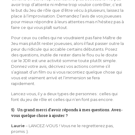
avoir trop d’attente ni même trop vouloir contrôler, c’est
le but du Jeu de rôle que d’être vécu à plusieurs, laissez la
place à l’improvisation. Demandez l’avis de vos joueuses
pour mieux répondre à leurs attentes mais n’hésitez pas à
faire ce qui vous plaît surtout.
Pour ceux ou celles qui ne voudraient pas faire Maître de
Jeu mais plutôt rester joueuses, alors il faut passer outre la
peur du ridicule qui accable certains débutants. Posez
des questions, inutile de rester dans le flou ou le doute
car le JDR est une activité somme toute plutôt simple.
Donnez votre avis, décrivez vos actions comme s’il
s’agissait d’un film ou si vous racontiez quelque chose qui
vous est vraiment arrivé et l’immersion se fera
rapidement.
Lancez-vous, il y a deux types de personnes : celles qui
font du jeu de rôle et celles qui n’en font pas encore.
5) Un grand merci d’avoir répondu à mes questions. Avez-
vous quelque chose à ajouter ?
Laurie
– LANCEZ-VOUS ! Vous ne le regretterez pas,
promis :).