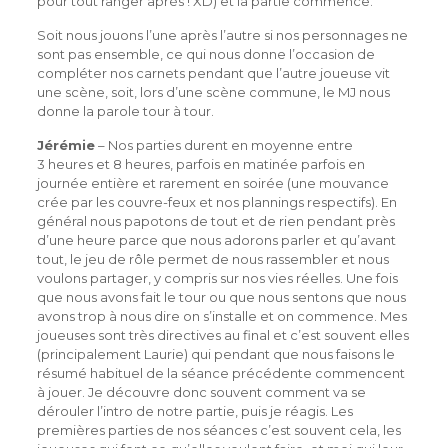
pour tout ranger après ! XD) et la partie commence.
Soit nous jouons l’une après l’autre si nos personnages ne
sont pas ensemble, ce qui nous donne l’occasion de
compléter nos carnets pendant que l’autre joueuse vit
une scène, soit, lors d’une scène commune, le MJ nous
donne la parole tour à tour.
Jérémie
– Nos parties durent en moyenne entre
3 heures et 8 heures, parfois en matinée parfois en
journée entière et rarement en soirée (une mouvance
crée par les couvre-feux et nos plannings respectifs). En
général nous papotons de tout et de rien pendant près
d’une heure parce que nous adorons parler et qu’avant
tout, le jeu de rôle permet de nous rassembler et nous
voulons partager, y compris sur nos vies réelles. Une fois
que nous avons fait le tour ou que nous sentons que nous
avons trop à nous dire on s’installe et on commence. Mes
joueuses sont très directives au final et c’est souvent elles
(principalement Laurie) qui pendant que nous faisons le
résumé habituel de la séance précédente commencent
à jouer. Je découvre donc souvent comment va se
dérouler l’intro de notre partie, puis je réagis. Les
premières parties de nos séances c’est souvent cela, les