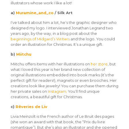
illustrators whose work I like a lot!
a)
Muramine_and_co
/ Silk Art
I’ve talked about him a lot, he’s the graphic designer who
designed my logo. I interviewed Jonathan Legrand two
years ago, by the way, in a blog post about the
beginnings of Midgard’s Writers
and the logo. You could
order an illustration for Christmas. It’s a unique gift.
b)
Miitchu
Miitchu offers items with her illustrations on
her store
, but
what I loved this year is her brand new collection of
original illustrations embedded into book marks (it’s the
perfect gift for readers!), magnets or even brooches. Her
creations look like jewelry! You can purchase them during
her private sales on
Instagram
. You’ll find unique
creations, a beautiful gift for Christmas.
c)
Rêveries de Liv
Livia Meinzolt is the French author of Le Bruit des pages
(she won an award with that book, the “Prix du livre
romantique”). But she’s also an illustrator and she opened