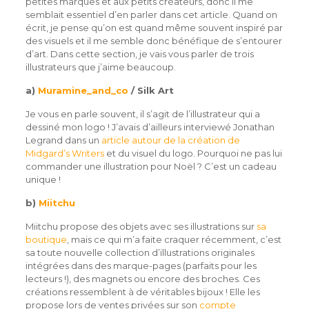
petites marques et aux petits créateurs, donc il me
semblait essentiel d’en parler dans cet article. Quand on
écrit, je pense qu’on est quand même souvent inspiré par
des visuels et il me semble donc bénéfique de s’entourer
d’art. Dans cette section, je vais vous parler de trois
illustrateurs que j’aime beaucoup.
a)
Muramine_and_co
/ Silk Art
Je vous en parle souvent, il s’agit de l’illustrateur qui a
dessiné mon logo ! J’avais d’ailleurs interviewé Jonathan
Legrand dans un
article autour de la création de
Midgard’s Writers
et du visuel du logo. Pourquoi ne pas lui
commander une illustration pour Noël ? C’est un cadeau
unique !
b)
Miitchu
Miitchu propose des objets avec ses illustrations sur
sa
boutique
, mais ce qui m’a faite craquer récemment, c’est
sa toute nouvelle collection d’illustrations originales
intégrées dans des marque-pages (parfaits pour les
lecteurs !), des magnets ou encore des broches. Ces
créations ressemblent à de véritables bijoux ! Elle les
propose lors de ventes privées sur son
compte