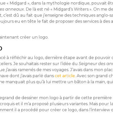
que « Midgard », dans la mythologie nordique, pouvait êt
des anneaux
. De là est né « Midgard’s Writers ». On me
art, c’est dû au fait que j’enseigne des techniques angl
oujours eu en tête le fait de proposer des services à des 
 maintenant créer un logo.
o
cé à réfléchir au logo, dernière étape avant de pouvoir
ers. Je souhaitais rester sur l’idée du
Seigneur des a
ue j’avais ramenés de mes voyages. J’avais dans mon pla
ave dont j’avais parlé dans
cet article
. Avec son grand c
l ne manquait plus qu’à lui mettre un bâton à la main, q
egrand de dessiner mon logo à partir de cette première i
croquis et il m’a proposé plusieurs variantes. Mais pour l
nt il a procédé pour créer ce logo, dans l’interview qu