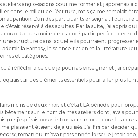
 des ateliers anglo-saxons pour me former et j’apprenais à c
ailler dans le milieu de l’écriture, mais ça me semblait êtr
son apparition. L’un des participants enseignait l’écriture
e c’était réservé à des adultes. Par la suite, j’ai appris q
aucoup. J’aurais moi-même adoré participer à ce genre d’a
r une structure dans laquelle ils pourraient progresser e
’adorais la Fantasy, la science-fiction et la littérature Je
enres et catégories.
cé à réfléchir à ce que je pourrais enseigner et j’ai prépa
bloquais sur des éléments essentiels pour aller plus loin :
u dans moins de deux mois et c’était LA période pour propose
quais bêtement sur le nom de mes ateliers dont j’avais 
uisque j’espérais pouvoir trouver un local pour les cours p
e plaisaient étaient déjà utilisés. J’ai fini par décider 
nneaux
, roman qui m’avait passionnée lorsque j’étais ad