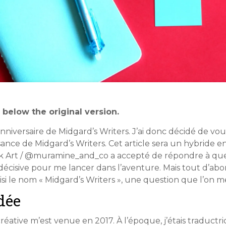
n below the original version.
niversaire de Midgard’s Writers. J’ai donc décidé de vo
issance de Midgard’s Writers. Cet article sera un hybride e
ilk Art / @muramine_and_co a accepté de répondre à qu
décisive pour me lancer dans l’aventure. Mais tout d’ab
isi le nom « Midgard’s Writers », une question que l’on m
dée
 créative m’est venue en 2017. À l’époque, j’étais traduc