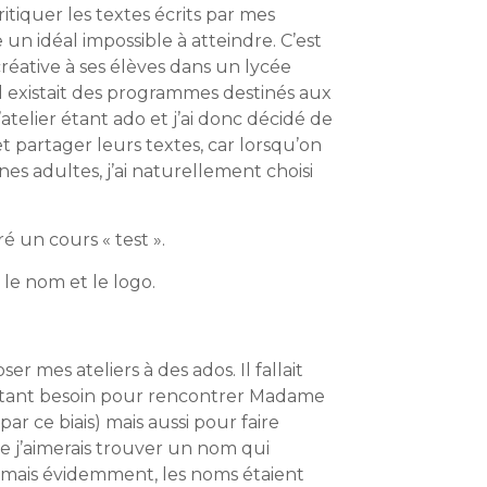
ritiquer les textes écrits par mes
e un idéal impossible à atteindre. C’est
 créative à ses élèves dans un lycée
u’il existait des programmes destinés aux
telier étant ado et j’ai donc décidé de
t partager leurs textes, car lorsqu’on
unes adultes, j’ai naturellement choisi
ré un cours « test ».
 le nom et le logo.
r mes ateliers à des ados. Il fallait
pourtant besoin pour rencontrer Madame
ar ce biais) mais aussi pour faire
que j’aimerais trouver un nom qui
o, mais évidemment, les noms étaient