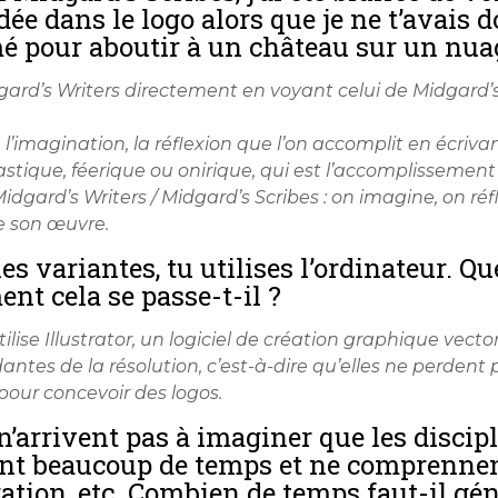
idée dans le logo alors que je ne t’avais
 pour aboutir à un château sur un nua
dgard’s Writers directement en voyant celui de Midgard’
l’imagination, la réflexion que l’on accomplit en écrivan
stique, féerique ou onirique, qui est l’accomplissement
idgard’s Writers / Midgard’s Scribes : on imagine, on réfl
e son œuvre.
es variantes, tu utilises l’ordinateur. Que
nt cela se passe-t-il ?
utilise Illustrator, un logiciel de création graphique vect
ntes de la résolution, c’est-à-dire qu’elles ne perdent p
pour concevoir des logos.
arrivent pas à imaginer que les discipli
ent beaucoup de temps et ne comprennen
tration, etc. Combien de temps faut-il g