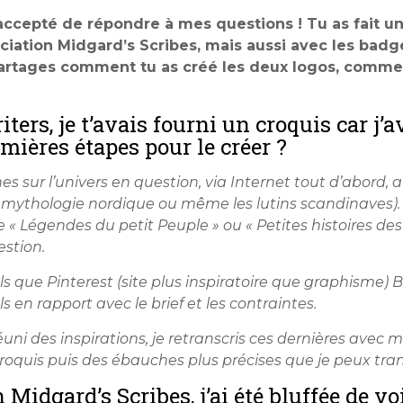
ccepté de répondre à mes questions ! Tu as fait un 
ociation Midgard’s Scribes, mais aussi avec les badge
artages comment tu as créé les deux logos, comme t
ters, je t’avais fourni un croquis car j’
emières étapes pour le créer ?
s sur l’univers en question, via Internet tout d’abord, 
, la mythologie nordique ou même les lutins scandinaves). 
 « Légendes du petit Peuple » ou « Petites histoires de
estion.
tels que Pinterest (site plus inspiratoire que graphism
 en rapport avec le brief et les contraintes.
ni des inspirations, je retranscris ces dernières avec 
roquis puis des ébauches plus précises que je peux tr
n Midgard’s Scribes, j’ai été bluffée de vo