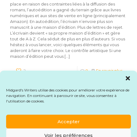
place en raison des contraintes liées à la diffusion des
romans, l’autoédition a gagné du terrain grâce aux livres
numériques et aux sites de vente en ligne (principalement
Amazon). En autoédition, l’écrivain n’envoie plus son
manuscrit à une maison d’édition. Plus de lettres de rejet.
L’écrivain devient « sa propre maison d’édition » et gère
tout de A à Z. Cela séduit de plus en plus d’auteurs. Si vous
hésitez à vous lancer, voici quelques éléments qui vous
aideront à faire votre choix. Le contrôle artistique Si une
maison d’édition peut vous
[…]
2
0
En savoir plus
Midgard's Writers utilise des cookies pour améliorer votre expérience de
navigation. En continuant à parcourir ce site, vous consentez à
l'utilisation de cookies.
© 2026 Midgard's Writers. Tous droits réservés.
Mentions légales
-
CGU
-
CGV
-
Formulaire de
rétractation
Accepter
Voir les préférences