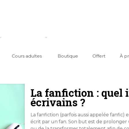
Cours adultes
Boutique
Offert
À p
La fanfiction : quel 
écrivains ?
La fanfiction (parfois aussi appelée fanfic
écrit par un fan. Son but est de prolonger u
ou de la transformer totalement afin de co