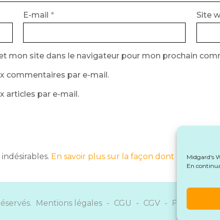
E-mail
*
Site 
et mon site dans le navigateur pour mon prochain com
x commentaires par e-mail.
articles par e-mail.
 indésirables.
En savoir plus sur la façon dont les donné
Midgard's Wr
En continuan
réservés.
Mentions légales
-
CGU
-
CGV
-
Formulaire 