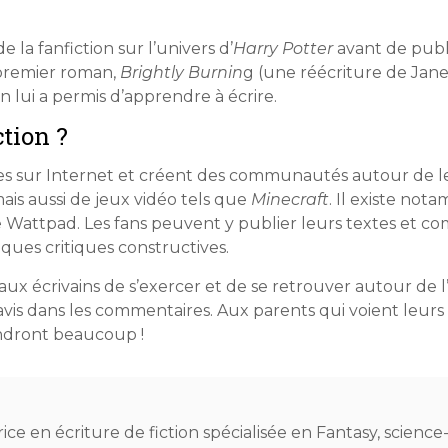
 la fanfiction sur l’univers d’
Harry Potter
avant de publi
 premier roman,
Brightly Burnin
g (une réécriture de Jane 
ion lui a permis d’apprendre à écrire.
ction ?
tes sur Internet et créent des communautés autour de l
mais aussi de jeux vidéo tels que
Minecraft
. Il existe not
re Wattpad. Les fans peuvent y publier leurs textes et c
ues critiques constructives.
aux écrivains de s’exercer et de se retrouver autour de l
is dans les commentaires. Aux parents qui voient leurs en
endront beaucoup !
trice en écriture de fiction spécialisée en Fantasy, science