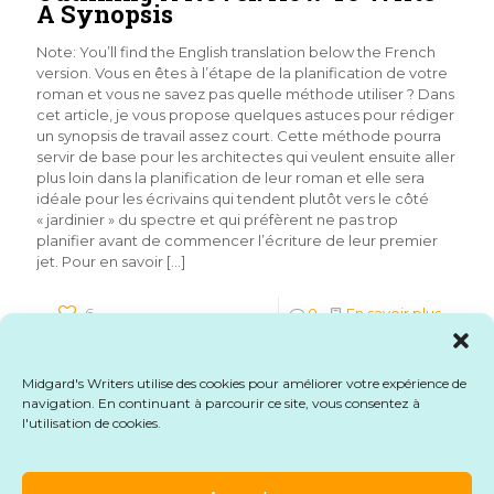
A Synopsis
Note: You’ll find the English translation below the French
version. Vous en êtes à l’étape de la planification de votre
roman et vous ne savez pas quelle méthode utiliser ? Dans
cet article, je vous propose quelques astuces pour rédiger
un synopsis de travail assez court. Cette méthode pourra
servir de base pour les architectes qui veulent ensuite aller
plus loin dans la planification de leur roman et elle sera
idéale pour les écrivains qui tendent plutôt vers le côté
« jardinier » du spectre et qui préfèrent ne pas trop
planifier avant de commencer l’écriture de leur premier
jet. Pour en savoir
[…]
6
0
En savoir plus
Midgard's Writers utilise des cookies pour améliorer votre expérience de
navigation. En continuant à parcourir ce site, vous consentez à
l'utilisation de cookies.
© 2026 Midgard's Writers. Tous droits réservés.
Mentions légales
-
CGU
-
CGV
-
Formulaire de
rétractation