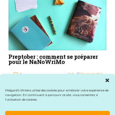
Preptober : comment se préparer
pour le NaNoWriMo
5
0
En savoir plus
Midgard's Writers utilise des cookies pour améliorer votre expérience de
navigation. En continuant à parcourir ce site, vous consentez à
l'utilisation de cookies.
© 2026 Midgard's Writers. Tous droits réservés.
Mentions légales
-
CGU
-
CGV
-
Formulaire de