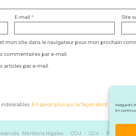
E-mail
*
Site 
et mon site dans le navigateur pour mon prochain com
x commentaires par e-mail.
articles par e-mail.
 indésirables.
En savoir plus sur la façon dont les donné
Midgard's Wr
En continuan
réservés.
Mentions légales
-
CGU
-
CGV
-
Formulaire 