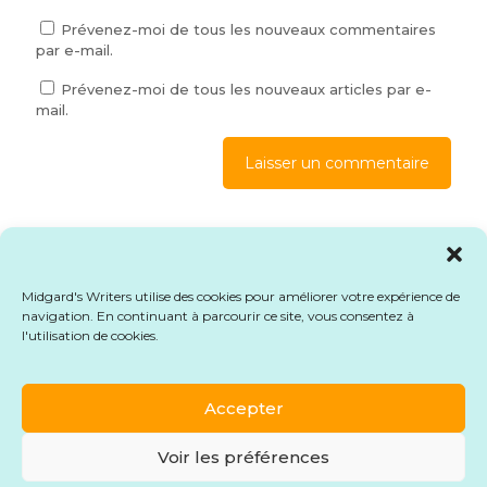
Prévenez-moi de tous les nouveaux commentaires
par e-mail.
Prévenez-moi de tous les nouveaux articles par e-
mail.
Ce site utilise Akismet pour réduire les indésirables.
En
savoir plus sur la façon dont les données de vos
commentaires sont traitées
.
Midgard's Writers utilise des cookies pour améliorer votre expérience de
navigation. En continuant à parcourir ce site, vous consentez à
l'utilisation de cookies.
© 2026 Midgard's Writers. Tous droits réservés.
Mentions légales
-
CGU
-
CGV
-
Formulaire de
rétractation
Accepter
Voir les préférences