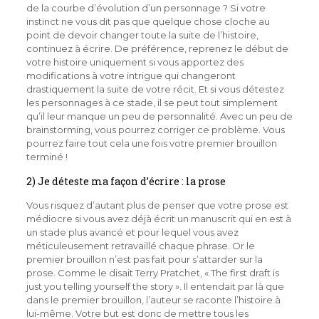
de la courbe d’évolution d’un personnage ? Si votre
instinct ne vous dit pas que quelque chose cloche au
point de devoir changer toute la suite de l’histoire,
continuez à écrire. De préférence, reprenez le début de
votre histoire uniquement si vous apportez des
modifications à votre intrigue qui changeront
drastiquement la suite de votre récit. Et si vous détestez
les personnages à ce stade, il se peut tout simplement
qu’il leur manque un peu de personnalité. Avec un peu de
brainstorming, vous pourrez corriger ce problème. Vous
pourrez faire tout cela une fois votre premier brouillon
terminé !
2) Je déteste ma façon d’écrire : la prose
Vous risquez d’autant plus de penser que votre prose est
médiocre si vous avez déjà écrit un manuscrit qui en est à
un stade plus avancé et pour lequel vous avez
méticuleusement retravaillé chaque phrase. Or le
premier brouillon n’est pas fait pour s’attarder sur la
prose. Comme le disait Terry Pratchet, « The first draft is
just you telling yourself the story ». Il entendait par là que
dans le premier brouillon, l’auteur se raconte l’histoire à
lui-même. Votre but est donc de mettre tous les