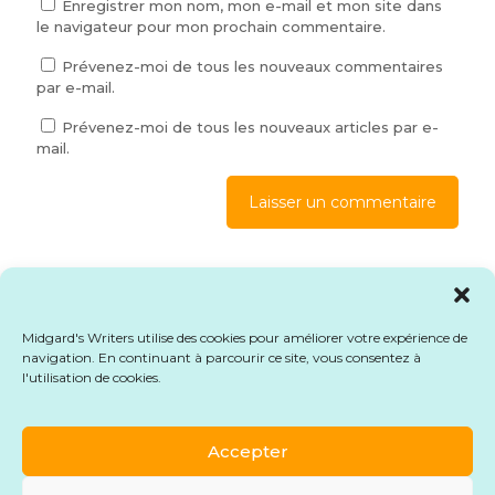
Enregistrer mon nom, mon e-mail et mon site dans
le navigateur pour mon prochain commentaire.
Prévenez-moi de tous les nouveaux commentaires
par e-mail.
Prévenez-moi de tous les nouveaux articles par e-
mail.
Ce site utilise Akismet pour réduire les indésirables.
En
savoir plus sur la façon dont les données de vos
commentaires sont traitées
.
Midgard's Writers utilise des cookies pour améliorer votre expérience de
navigation. En continuant à parcourir ce site, vous consentez à
l'utilisation de cookies.
© 2026 Midgard's Writers. Tous droits réservés.
Mentions légales
-
CGU
-
CGV
-
Formulaire de
rétractation
Accepter