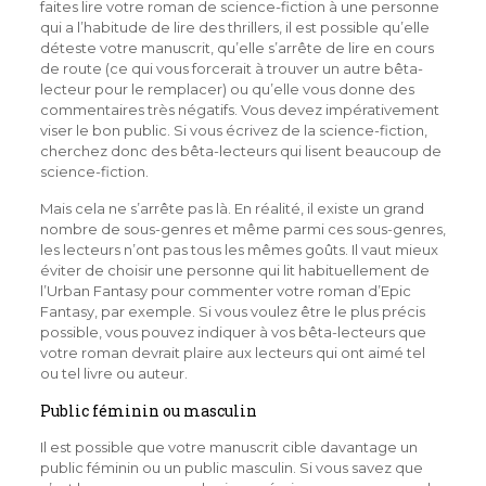
faites lire votre roman de science-fiction à une personne
qui a l’habitude de lire des thrillers, il est possible qu’elle
déteste votre manuscrit, qu’elle s’arrête de lire en cours
de route (ce qui vous forcerait à trouver un autre bêta-
lecteur pour le remplacer) ou qu’elle vous donne des
commentaires très négatifs. Vous devez impérativement
viser le bon public. Si vous écrivez de la science-fiction,
cherchez donc des bêta-lecteurs qui lisent beaucoup de
science-fiction.
Mais cela ne s’arrête pas là. En réalité, il existe un grand
nombre de sous-genres et même parmi ces sous-genres,
les lecteurs n’ont pas tous les mêmes goûts. Il vaut mieux
éviter de choisir une personne qui lit habituellement de
l’Urban Fantasy pour commenter votre roman d’Epic
Fantasy, par exemple. Si vous voulez être le plus précis
possible, vous pouvez indiquer à vos bêta-lecteurs que
votre roman devrait plaire aux lecteurs qui ont aimé tel
ou tel livre ou auteur.
Public féminin ou masculin
Il est possible que votre manuscrit cible davantage un
public féminin ou un public masculin. Si vous savez que