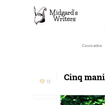
Cours ados
Cinq maniè
13