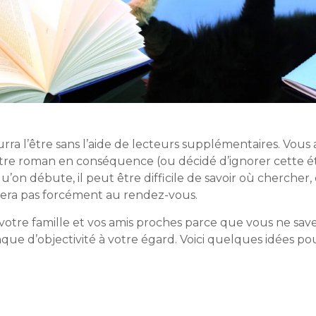
ourra l’être sans l’aide de lecteurs supplémentaires. Vou
otre roman en conséquence (ou décidé d’ignorer cette ét
u’on débute, il peut être difficile de savoir où chercher
era pas forcément au rendez-vous.
r votre famille et vos amis proches parce que vous ne s
nque d’objectivité à votre égard. Voici quelques idées po