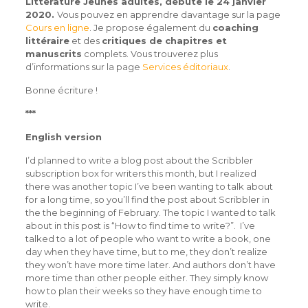
Littérature Jeunes adultes, débute le 24 janvier
2020.
Vous pouvez en apprendre davantage sur la page
Cours en ligne
. Je propose également du
coaching
littéraire
et des
critiques de chapitres et
manuscrits
complets. Vous trouverez plus
d’informations sur la page
Services éditoriaux
.
Bonne écriture !
***
English version
I’d planned to write a blog post about the Scribbler
subscription box for writers this month, but I realized
there was another topic I’ve been wanting to talk about
for a long time, so you’ll find the post about Scribbler in
the the beginning of February. The topic I wanted to talk
about in this post is “How to find time to write?”. I’ve
talked to a lot of people who want to write a book, one
day when they have time, but to me, they don’t realize
they won’t have more time later. And authors don’t have
more time than other people either. They simply know
how to plan their weeks so they have enough time to
write.