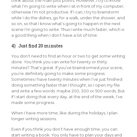
think about the main plot points. However, I try to know
what I’m going to write when I sit in front of my computer,
otherwise I’m not productive. If I can, I try to brainstorm
while I do the dishes, go for a walk, under the shower, and
so on, so that I know what’s going to happen in the next
scene I’m going to write. Thus I write much faster, which is
a good thing when I don’t have a lot of time.
4) Just find 20 minutes
You don’t need to find an hour or two to get some writing
done. You think you can write for twenty or thirty
minutes? That’s great. If you’ve brainstormed your scene,
you’re definitely going to make some progress.
Sometimes I have twenty minutes when I’ve just finished
doing something faster than I thought, so I open my file
and write a few words: maybe 200, 300 or 500 words. But
if I start doing that every day, at the end of the week, I’ve
made some progress.
When I have more time, like during the holidays, I plan
longer writing sessions.
Even if you think you don’t have enough time, you can
start writing a book. You only have to plan your days and