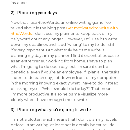
instance.
2) Planning your days
Now that I use 4theWords, an online writing game I’ve
talked about in the blog post
Get motivated to write with
4theWords
, I don’t use my planner to keep track of my
daily word count any longer. However, I still use it to write
down my deadlines and I add “writing” to my to-do list if
it’s very important. But what truly helps me write is
planning my days in my planner. I find it essential, because
as an entrepreneur working from home, I have to plan
what I’m going to do each day, but I’m sure it can be
beneficial even if you’re an employee. If I plan all the tasks
I need to do each day, I sit down in front of my computer
in the morning knowing exactly what I have to do instead
of asking myself “What should I do today?”. That means
I’m more productive. It also helps me visualize more
clearly when I have enough time to write.
3) Planning what you’re going to write
I’m not a plotter, which means that I don’t plan my novels
before I start writing, at least not in details, because I do