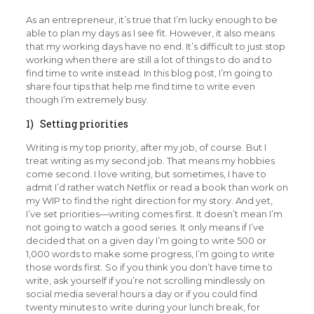
As an entrepreneur, it’s true that I’m lucky enough to be
able to plan my days as I see fit. However, it also means
that my working days have no end. It’s difficult to just stop
working when there are still a lot of things to do and to
find time to write instead. In this blog post, I’m going to
share four tips that help me find time to write even
though I’m extremely busy.
1) Setting priorities
Writing is my top priority, after my job, of course. But I
treat writing as my second job. That means my hobbies
come second. I love writing, but sometimes, I have to
admit I’d rather watch Netflix or read a book than work on
my WIP to find the right direction for my story. And yet,
I’ve set priorities—writing comes first. It doesn’t mean I’m
not going to watch a good series. It only means if I’ve
decided that on a given day I’m going to write 500 or
1,000 words to make some progress, I’m going to write
those words first. So if you think you don’t have time to
write, ask yourself if you’re not scrolling mindlessly on
social media several hours a day or if you could find
twenty minutes to write during your lunch break, for