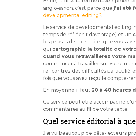
Enfin, j’utilise le terme developmental 
anglo-saxon, c’est parce que
j’ai été
developmental editing?
.
Le service de developmental editing i
temps de réfléchir davantage) et un
c
les phases de correction que vous ave
qui
cartographie la totalité de votr
quand vous retravaillerez votre ma
commencer à travailler sur votre manus
rencontrez des difficultés particuli
fois que vous avez reçu le compte-re
En moyenne, il faut
20 à 40 heures d
Ce service peut être accompagné d’
commentaires au fil de votre texte.
Quel service éditorial à q
J’ai vu beaucoup de bêta-lecteurs pro