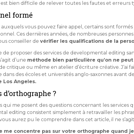
il est bien difficile de relever toutes les fautes et erreu
nnel formé
 auxquels vous pouvez faire appel, certains sont formés 
ionnel. Ces dernières années, de nombreuses personnes 
vous conseiller de
vérifier les qualifications de la per
e de proposer des services de developmental editing san
s’agit d’une
méthode bien particulière qu’on ne peu
 critique ou même en atelier d’écriture créative. J’ai fait
ive dans des écoles et universités anglo-saxonnes avant d
ie Los Angeles.
s d’orthographe ?
rs qui me posent des questions concernant les services q
l editing consistent simplement à retravailler les phrase
us aurez pu le comprendre dans cet article, il ne s’agit
ne me concentre pas sur votre orthographe quand je 