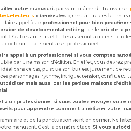
vailler votre manuscrit
par vous-même, de trouver un
bêta-lecteurs
« bénévoles »
, c’est-à-dire des lecteurs
e faire appel à un
professionnel pour bien peaufiner
service de developmental editing
, car le
prix de la p
scrit. D’autres auteurs et lecteurs seront à même de r
re appel immédiatement à un professionnel.
faire appel à un professionnel si vous comptez auto
blié par une maison d’édition. En effet, vous devrez p
t idéal dans ce cas, puisque son but est justement de ret
s personnages, rythme, intrigue, tension, conflit, etc.).
autoéditer mais aussi par les petites maisons d’édit
ial.
el à un professionnel si vous voulez envoyer votre 
onseils pour apprendre comment améliorer votre man
grammaire et de la ponctuation vient en dernier. Ne fait
 votre manuscrit. C’est la dernière étape.
Si vous autoédi