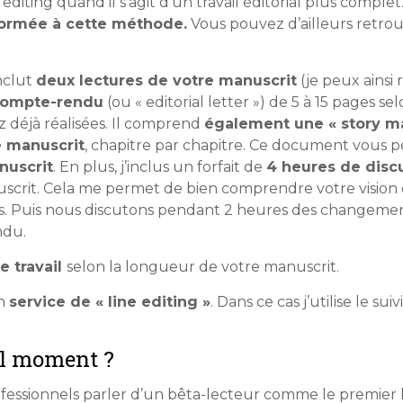
editing quand il s’agit d’un travail éditorial plus complet.
 formée à cette méthode.
Vous pouvez d’ailleurs retro
nclut
deux lectures de votre manuscrit
(je peux ainsi
ompte-rendu
(ou « editorial letter ») de 5 à 15 pages s
z déjà réalisées. Il comprend
également une « story m
e manuscrit
, chapitre par chapitre. Ce document vous 
nuscrit
. En plus, j’inclus un forfait de
4 heures de disc
crit. Cela me permet de bien comprendre votre vision du
ères. Puis nous discutons pendant 2 heures des changem
ndu.
e travail
selon la longueur de votre manuscrit.
un
service de « line editing »
. Dans ce cas j’utilise le sui
uel moment ?
fessionnels parler d’un bêta-lecteur comme le premier 