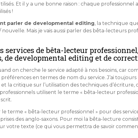
ilisés. Et il y a une bonne raison : chaque professionne
isés !
ent parler de developmental editing
, la technique que
 nouvelle. Mais je vais aussi parler des bêta-lecteurs prof
s services de bêta-lecteur professionnel,
, de developmental editing et de correct
 quand on cherche le service adapté à nos besoins, car co
 préférences en termes de nom du service. J’ai toujour
 et la critique sur l’utilisation des techniques d’écriture
ofessionnels utilisent le terme « bêta-lecteur professio
crit.
r le terme « bêta-lecteur professionnel » pour des servi
reprises des anglo-saxons. Pour moi la bêta-lecture consi
r votre texte (ce qui vous permettra de savoir comment de 